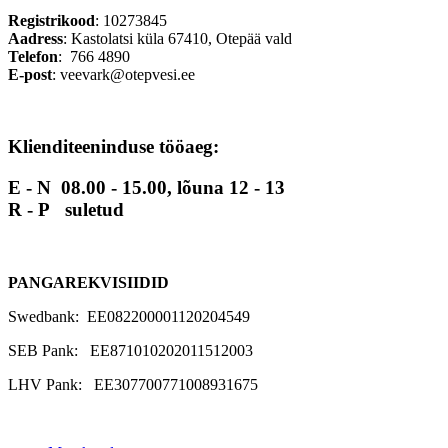
Registrikood
: 10273845
Aadress
: Kastolatsi küla 67410, Otepää vald
Telefon
: 766 4890
E-post
:
veevark@otepvesi.ee
Klienditeeninduse tööaeg:
E - N 08.00 - 15.00, lõuna 12 - 13
R - P suletud
PANGAREKVISIIDID
Swedbank: EE082200001120204549
SEB Pank: EE871010202011512003
LHV Pank: EE307700771008931675