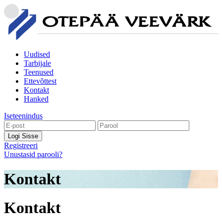
Uudised
Tarbijale
Teenused
Ettevõttest
Kontakt
Hanked
Iseteenindus
Logi Sisse
Registreeri
Unustasid parooli?
Kontakt
Kontakt